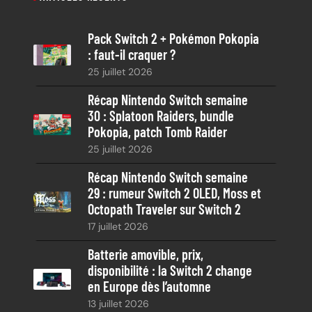
h
e
Pack Switch 2 + Pokémon Pokopia
r
: faut-il craquer ?
c
25 juillet 2026
h
e
Récap Nintendo Switch semaine
30 : Splatoon Raiders, bundle
Pokopia, patch Tomb Raider
25 juillet 2026
Récap Nintendo Switch semaine
29 : rumeur Switch 2 OLED, Moss et
Octopath Traveler sur Switch 2
17 juillet 2026
Batterie amovible, prix,
disponibilité : la Switch 2 change
en Europe dès l’automne
13 juillet 2026