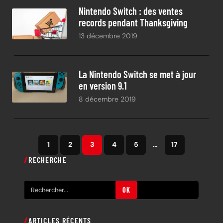
Nintendo Switch : des ventes
records pendant Thanksgiving
13 décembre 2019
La Nintendo Switch se met à jour
en version 9.1
8 décembre 2019
1
2
3
4
5
…
17
RECHERCHE
R
OK
e
c
ARTICLES RÉCENTS