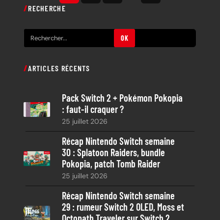
RECHERCHE
R
OK
e
c
ARTICLES RÉCENTS
h
e
Pack Switch 2 + Pokémon Pokopia
r
: faut-il craquer ?
c
25 juillet 2026
h
e
Récap Nintendo Switch semaine
30 : Splatoon Raiders, bundle
Pokopia, patch Tomb Raider
25 juillet 2026
Récap Nintendo Switch semaine
29 : rumeur Switch 2 OLED, Moss et
Octopath Traveler sur Switch 2