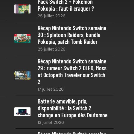
Pack Switch 2 + Pokémon
r
Pokopia : faut-il craquer ?
c
25 juillet 2026
h
e
Récap Nintendo Switch semaine
30 : Splatoon Raiders, bundle
Pokopia, patch Tomb Raider
25 juillet 2026
Récap Nintendo Switch semaine
29 : rumeur Switch 2 OLED, Moss
et Octopath Traveler sur Switch
2
17 juillet 2026
Batterie amovible, prix,
disponibilité : la Switch 2
change en Europe dès l’automne
13 juillet 2026