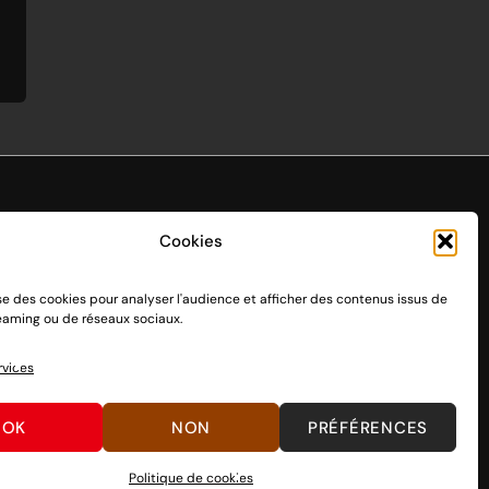
Cookies
ise des cookies pour analyser l'audience et afficher des contenus issus de
endo Switch 1 et 2, sortie le 3 mars 2017.
reaming ou de réseaux sociaux.
n passant par des dons, découvrez
comment nous aider
à
rvices
OK
NON
PRÉFÉRENCES
Politique de cookies