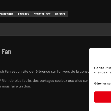
CDISCOUNT
RAKUTEN
STARTSELECT
UBISOFT
 Fan
Ce site util
h Fan est un site de référence sur l’univers de la console hybride Nint
sites de st
? Rien de plus facile, des partages sociaux aux clics sur nos liens e
Gérer les se
ou
nous faire un don
.