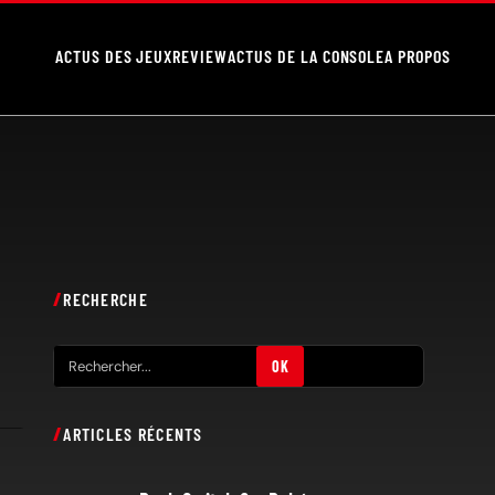
ACTUS DES JEUX
REVIEW
ACTUS DE LA CONSOLE
A PROPOS
RECHERCHE
R
OK
e
c
ARTICLES RÉCENTS
h
e