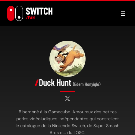
Aller
au
contenu
Duck Hunt
(Edem Honyiglo)
Biberonné à la Gamecube. Amoureux des petites
perles vidéoludiques indépendantes qui constellent
le catalogue de la Nintendo Switch, de Super Smash
Bros et.. du LOSC.