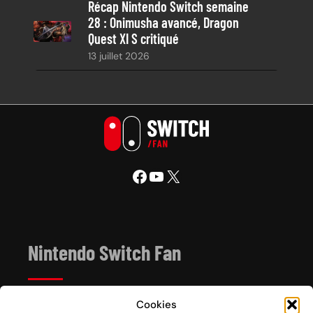
Récap Nintendo Switch semaine
28 : Onimusha avancé, Dragon
Quest XI S critiqué
13 juillet 2026
Facebook
YouTube
X
Nintendo Switch Fan
Cookies
Depuis 2017, Nintendo Switch Fan est un site de