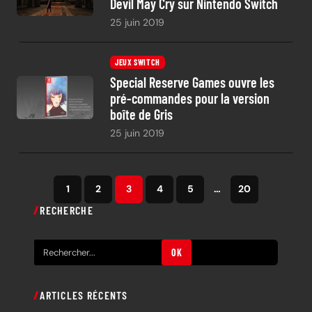
Devil May Cry sur Nintendo Switch
25 juin 2019
JEUX SWITCH
Special Reserve Games ouvre les
pré-commandes pour la version
boîte de Gris
25 juin 2019
1
2
3
4
5
…
20
RECHERCHE
R
OK
e
c
ARTICLES RÉCENTS
h