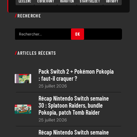
LECLERC
CDISCOUNT
RAKUTEN
STARTSELECT
UBISOFT
RECHERCHE
R
OK
e
c
ARTICLES RÉCENTS
h
e
Pack Switch 2 + Pokémon Pokopia
r
: faut-il craquer ?
c
25 juillet 2026
h
e
Récap Nintendo Switch semaine
30 : Splatoon Raiders, bundle
Pokopia, patch Tomb Raider
25 juillet 2026
Récap Nintendo Switch semaine