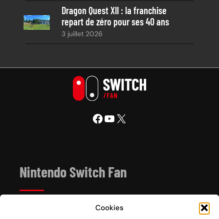
Dragon Quest XII : la franchise
repart de zéro pour ses 40 ans
3 juillet 2026
Facebook
YouTube
X
Nintendo Switch Fan
Cookies
Depuis 2017, Nintendo Switch Fan est un site de