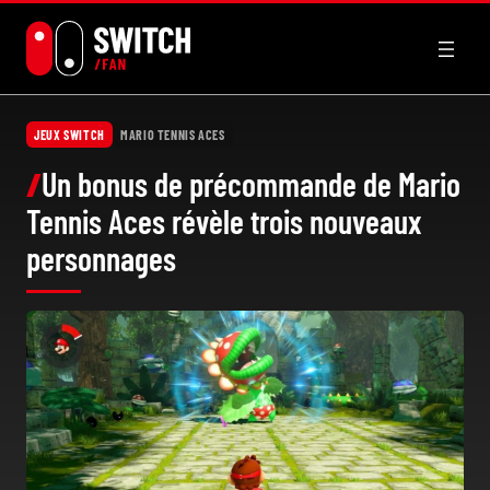
Aller
au
contenu
JEUX SWITCH
MARIO TENNIS ACES
Un bonus de précommande de Mario
Tennis Aces révèle trois nouveaux
personnages