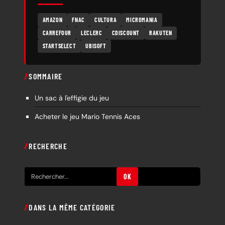
AMAZON
FNAC
CULTURA
MICROMANIA
CARREFOUR
LECLERC
CDISCOUNT
RAKUTEN
STARTSELECT
UBISOFT
SOMMAIRE
Un sac à l'effigie du jeu
Acheter le jeu Mario Tennis Aces
RECHERCHE
R
OK
e
c
DANS LA MÊME CATÉGORIE
h
e