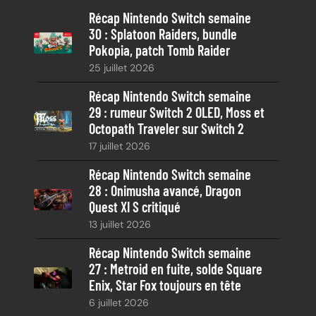
Récap Nintendo Switch semaine
r
30 : Splatoon Raiders, bundle
c
Pokopia, patch Tomb Raider
h
25 juillet 2026
e
Récap Nintendo Switch semaine
29 : rumeur Switch 2 OLED, Moss et
Octopath Traveler sur Switch 2
17 juillet 2026
Récap Nintendo Switch semaine
28 : Onimusha avancé, Dragon
Quest XI S critiqué
13 juillet 2026
Récap Nintendo Switch semaine
27 : Metroid en fuite, solde Square
Enix, Star Fox toujours en tête
6 juillet 2026