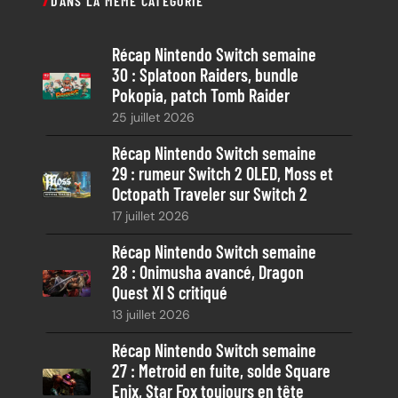
DANS LA MÊME CATÉGORIE
h
e
Récap Nintendo Switch semaine
r
30 : Splatoon Raiders, bundle
c
Pokopia, patch Tomb Raider
h
25 juillet 2026
e
Récap Nintendo Switch semaine
29 : rumeur Switch 2 OLED, Moss et
Octopath Traveler sur Switch 2
17 juillet 2026
Récap Nintendo Switch semaine
28 : Onimusha avancé, Dragon
Quest XI S critiqué
13 juillet 2026
Récap Nintendo Switch semaine
27 : Metroid en fuite, solde Square
Enix, Star Fox toujours en tête