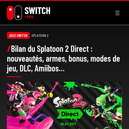
Aller
au
contenu
JEUX SWITCH
SPLATOON 2
Bilan du Splatoon 2 Direct :
nouveautés, armes, bonus, modes de
jeu, DLC, Amiibos…