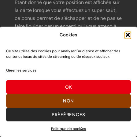
Étant donné que votre position est affichée sur
la carte lorsque vous effectuez un super saut,
ce bonus permet de s’échapper et de ne pas se
faire liquider par un ennemi qui vous attend à
votre retour sur la terre ferme !
Cookies
Carte des bonus
Ce site utilise des cookies pour analyser l'audience et afficher des
contenus issus de sites de streaming ou de réseaux sociaux.
Gérer les services
OK
NON
PRÉFÉRENCES
Politique de cookies
Les bonus de l’équipe adverse sont également