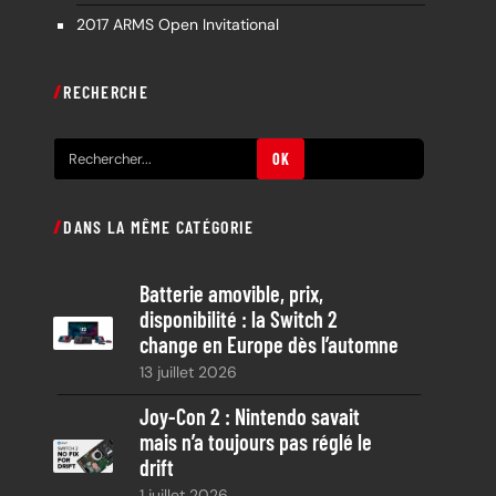
2017 ARMS Open Invitational
RECHERCHE
R
OK
e
c
DANS LA MÊME CATÉGORIE
h
e
Batterie amovible, prix,
r
disponibilité : la Switch 2
c
change en Europe dès l’automne
h
13 juillet 2026
e
Joy-Con 2 : Nintendo savait
mais n’a toujours pas réglé le
drift
1 juillet 2026