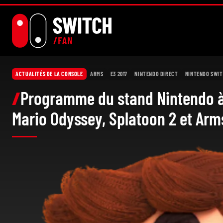
Aller
au
contenu
ACTUALITÉS DE LA CONSOLE
ARMS
E3 2017
NINTENDO DIRECT
NINTENDO SWI
Programme du stand Nintendo à l
Mario Odyssey, Splatoon 2 et Arm