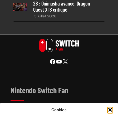
28 : Onimusha avancé, Dragon
Quest XI S critiqué
13 juillet 2026
Facebook
YouTube
X
Nintendo Switch Fan
Cookies
Depuis 2017, Nintendo Switch Fan est un site de
référence sur l’univers de la console hybride Nintendo