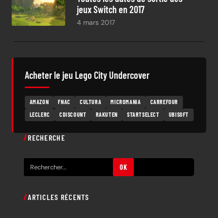
jeux Switch en 2017
4 mars 2017
Acheter le jeu Lego City Undercover
AMAZON
FNAC
CULTURA
MICROMANIA
CARREFOUR
LECLERC
CDISCOUNT
RAKUTEN
STARTSELECT
UBISOFT
RECHERCHE
R
OK
e
c
ARTICLES RÉCENTS
h
e