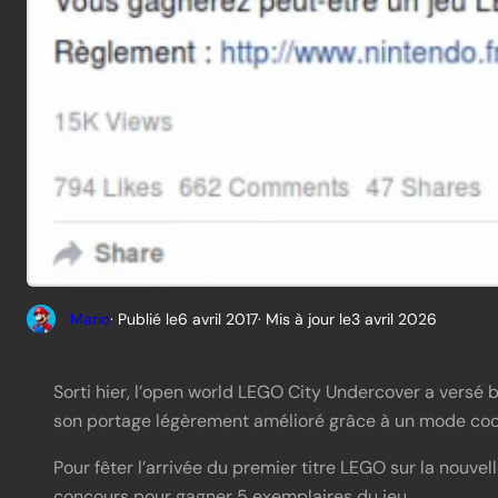
Mario
· Publié le
6 avril 2017
· Mis à jour le
3 avril 2026
Sorti hier, l’open world LEGO City Undercover a versé 
son portage légèrement amélioré grâce à un mode coo
Pour fêter l’arrivée du premier titre LEGO sur la nouve
concours pour gagner 5 exemplaires du jeu.