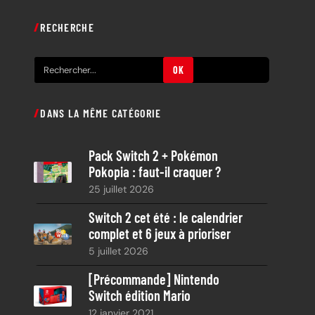
RECHERCHE
R
OK
e
c
DANS LA MÊME CATÉGORIE
h
e
Pack Switch 2 + Pokémon
r
Pokopia : faut-il craquer ?
c
25 juillet 2026
h
e
Switch 2 cet été : le calendrier
complet et 6 jeux à prioriser
5 juillet 2026
[Précommande] Nintendo
Switch édition Mario
12 janvier 2021