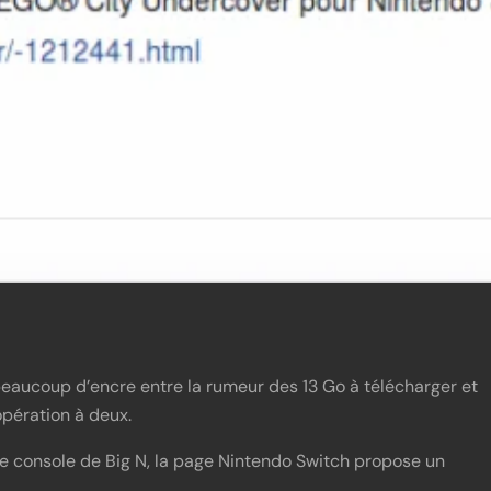
beaucoup d’encre entre la rumeur des 13 Go à télécharger et
pération à deux.
lle console de Big N, la page Nintendo Switch propose un