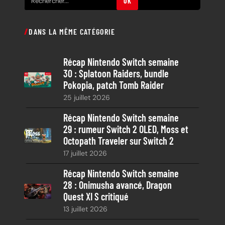
OK
e
c
DANS LA MÊME CATÉGORIE
h
e
Récap Nintendo Switch semaine
r
30 : Splatoon Raiders, bundle
c
Pokopia, patch Tomb Raider
h
25 juillet 2026
e
Récap Nintendo Switch semaine
29 : rumeur Switch 2 OLED, Moss et
Octopath Traveler sur Switch 2
17 juillet 2026
Récap Nintendo Switch semaine
28 : Onimusha avancé, Dragon
Quest XI S critiqué
13 juillet 2026