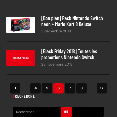
[Bon plan] Pack Nintendo Switch
néon + Mario Kart 8 Deluxe
3 décembre 2018
[Black Friday 2018] Toutes les
promotions Nintendo Switch
23 novembre 2018
1
…
4
5
6
7
8
…
17
RECHERCHE
R
OK
e