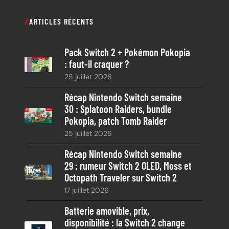
c
ARTICLES RÉCENTS
h
e
Pack Switch 2 + Pokémon Pokopia
r
: faut-il craquer ?
c
25 juillet 2026
h
e
Récap Nintendo Switch semaine
30 : Splatoon Raiders, bundle
Pokopia, patch Tomb Raider
25 juillet 2026
Récap Nintendo Switch semaine
29 : rumeur Switch 2 OLED, Moss et
Octopath Traveler sur Switch 2
17 juillet 2026
Batterie amovible, prix,
disponibilité : la Switch 2 change