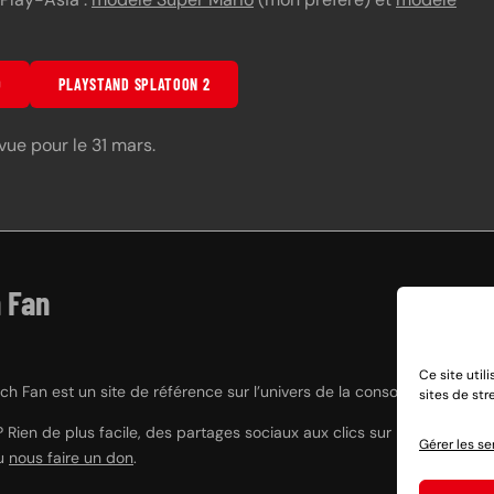
O
PLAYSTAND SPLATOON 2
vue pour le 31 mars.
 Fan
Ce site util
h Fan est un site de référence sur l’univers de la console hybride Nint
sites de st
? Rien de plus facile, des partages sociaux aux clics sur nos liens e
Gérer les se
ou
nous faire un don
.