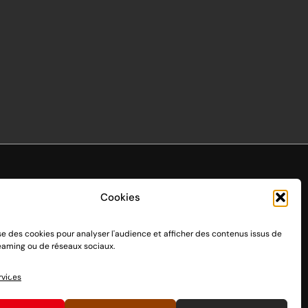
Cookies
ise des cookies pour analyser l'audience et afficher des contenus issus de
endo Switch 1 et 2, sortie le 3 mars 2017.
reaming ou de réseaux sociaux.
n passant par des dons, découvrez
comment nous aider
à
rvices