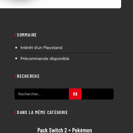
SOMMAIRE
Intérêt d'un Playstand
Précommande disponible
RECHERCHE
R
OK
e
c
DANS LA MÊME CATÉGORIE
h
e
Pack Switch 2 + Pokémon
r