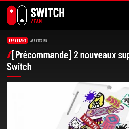
Aller
au
contenu
BONS PLANS
ACCESSOIRE
[Précommande] 2 nouveaux suppo
Switch