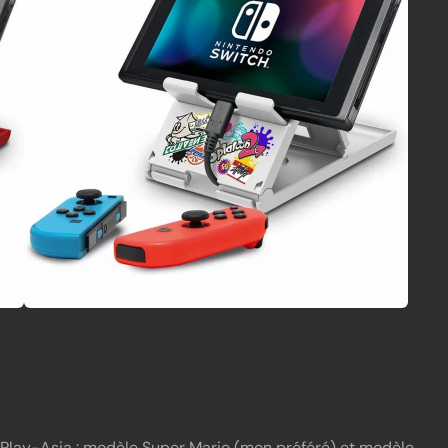
Play-Asia :
modèle Super Mario
(mon préféré) et
modèle