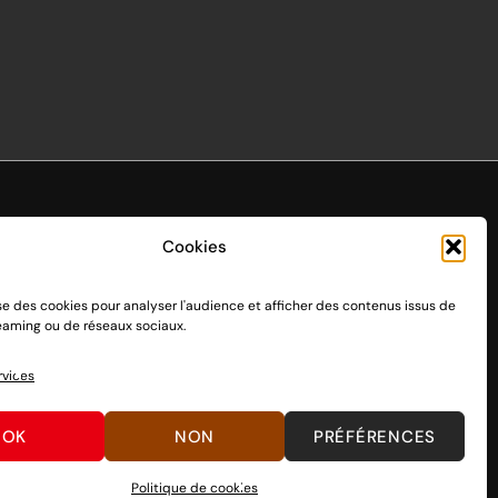
Cookies
ise des cookies pour analyser l'audience et afficher des contenus issus de
endo Switch 1 et 2, sortie le 3 mars 2017.
reaming ou de réseaux sociaux.
n passant par des dons, découvrez
comment nous aider
à
rvices
OK
NON
PRÉFÉRENCES
Politique de cookies