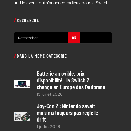
Un avenir qui s’annonce radieux pour la Switch
RECHERCHE
R
OK
e
c
DANS LA MÊME CATÉGORIE
h
e
Batterie amovible, prix,
r
disponibilité : la Switch 2
c
change en Europe dès l’automne
h
13 juillet 2026
e
Joy-Con 2 : Nintendo savait
mais n’a toujours pas réglé le
drift
1 juillet 2026