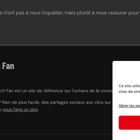
s n’ont pas à nous inquiéter, mais plutôt à nous rassurer pour
 Fan
Ce site util
h Fan est un site de référence sur l’univers de la console hybride Nint
sites de st
? Rien de plus facile, des partages sociaux aux clics sur nos liens e
Gérer les se
ou
nous faire un don
.