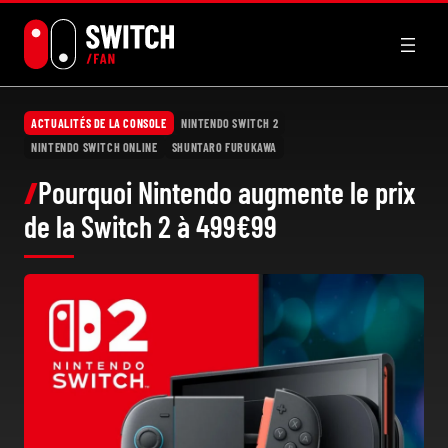
Aller
au
contenu
ACTUALITÉS DE LA CONSOLE
NINTENDO SWITCH 2
NINTENDO SWITCH ONLINE
SHUNTARO FURUKAWA
Pourquoi Nintendo augmente le prix
de la Switch 2 à 499€99