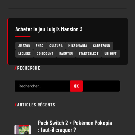
Acheter le jeu Luigi’s Mansion 3
AMAZON
FNAC
CULTURA
MICROMANIA
CARREFOUR
LECLERC
CDISCOUNT
RAKUTEN
STARTSELECT
UBISOFT
RECHERCHE
R
OK
e
c
ARTICLES RÉCENTS
h
e
Pack Switch 2 + Pokémon Pokopia
r
: faut-il craquer ?
c