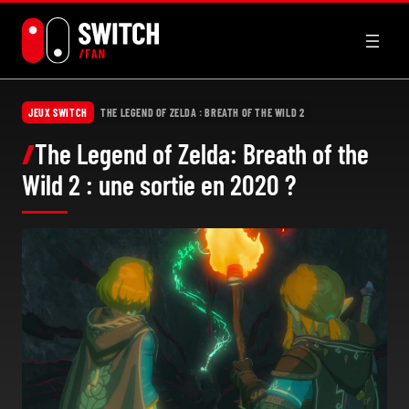
Aller
au
contenu
JEUX SWITCH
THE LEGEND OF ZELDA : BREATH OF THE WILD 2
The Legend of Zelda: Breath of the
Wild 2 : une sortie en 2020 ?