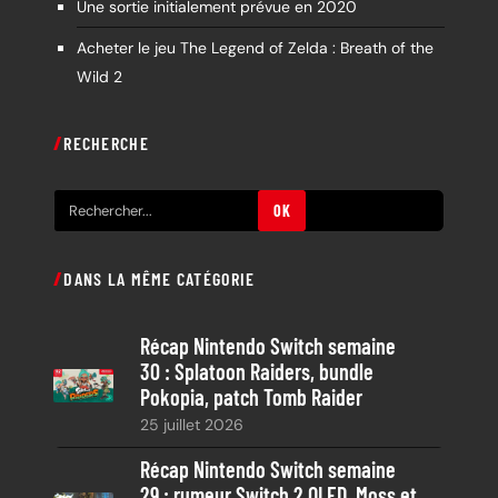
Une sortie initialement prévue en 2020
Acheter le jeu The Legend of Zelda : Breath of the
Wild 2
RECHERCHE
R
OK
e
c
DANS LA MÊME CATÉGORIE
h
e
Récap Nintendo Switch semaine
r
30 : Splatoon Raiders, bundle
c
Pokopia, patch Tomb Raider
h
25 juillet 2026
e
Récap Nintendo Switch semaine
29 : rumeur Switch 2 OLED, Moss et