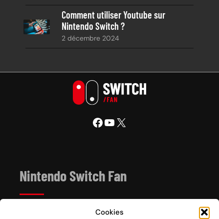
Comment utiliser Youtube sur
Nintendo Switch ?
2 décembre 2024
Facebook
YouTube
X
Nintendo Switch Fan
Cookies
Depuis 2017, Nintendo Switch Fan est un site de