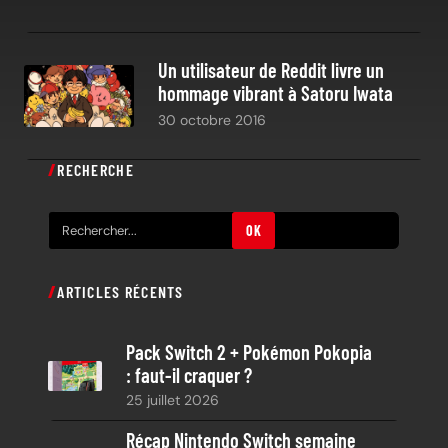
Un utilisateur de Reddit livre un
hommage vibrant à Satoru Iwata
30 octobre 2016
RECHERCHE
R
OK
e
c
ARTICLES RÉCENTS
h
e
Pack Switch 2 + Pokémon Pokopia
r
: faut-il craquer ?
c
25 juillet 2026
h
e
Récap Nintendo Switch semaine