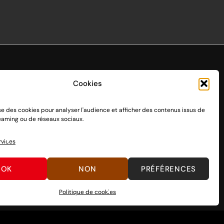
Cookies
ise des cookies pour analyser l'audience et afficher des contenus issus de
endo Switch 1 et 2, sortie le 3 mars 2017.
reaming ou de réseaux sociaux.
n passant par des dons, découvrez
comment nous aider
à
rvices
OK
NON
PRÉFÉRENCES
Politique de cookies