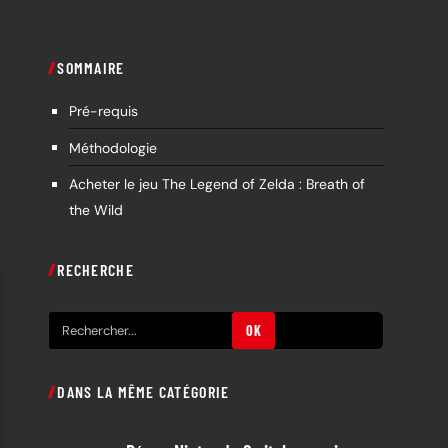
SOMMAIRE
Pré-requis
Méthodologie
Acheter le jeu The Legend of Zelda : Breath of
the Wild
RECHERCHE
R
OK
e
c
DANS LA MÊME CATÉGORIE
h
e