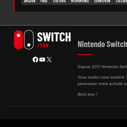
AMAZON
FNAC
CULTURA
MICROMANIA
CARREFOUR
LECLER
Nintendo Switch
Facebook
YouTube
X
Depuis 2017, Nintendo Switc
Vous voulez nous soutenir 
pérenniser notre activité 
Bons jeux !