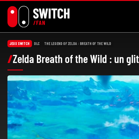
Aller
au
contenu
JEUX SWITCH
DLC
THE LEGEND OF ZELDA : BREATH OF THE WILD
Zelda Breath of the Wild : un glit