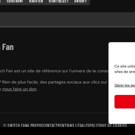
C
CDISCOUNT
RAKUTEN
STARTSELECT
UBISOFT
 Fan
Ce site util
h Fan est un site de référence sur l’univers de la console hybride Nint
sites de st
? Rien de plus facile, des partages sociaux aux clics sur nos liens e
Gérer les se
ou
nous faire un don
.
©
SWITCH FAN
A PROPOS
CONTACT
MENTIONS LÉGALES
POLITIQUE DE COOKIES