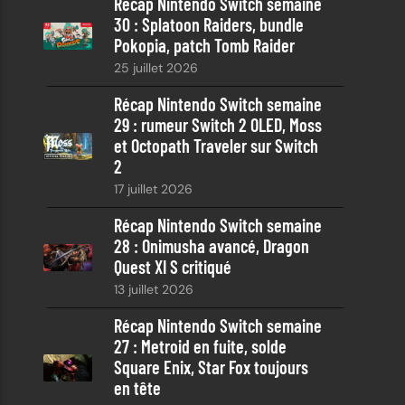
Récap Nintendo Switch semaine
r
30 : Splatoon Raiders, bundle
c
Pokopia, patch Tomb Raider
h
25 juillet 2026
e
Récap Nintendo Switch semaine
29 : rumeur Switch 2 OLED, Moss
et Octopath Traveler sur Switch
2
17 juillet 2026
Récap Nintendo Switch semaine
28 : Onimusha avancé, Dragon
Quest XI S critiqué
13 juillet 2026
Récap Nintendo Switch semaine
27 : Metroid en fuite, solde
Square Enix, Star Fox toujours
en tête