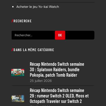
Acheter le jeu Yo-kai Watch
RECHERCHE
R
OK
e
c
DANS LA MÊME CATÉGORIE
h
e
Récap Nintendo Switch semaine
r
30 : Splatoon Raiders, bundle
c
Pokopia, patch Tomb Raider
h
25 juillet 2026
e
Récap Nintendo Switch semaine
29 : rumeur Switch 2 OLED, Moss et
Octopath Traveler sur Switch 2