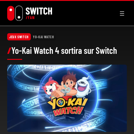
Aller
au
contenu
JEUX SWITCH
YO-KAI WATCH
Yo-Kai Watch 4 sortira sur Switch