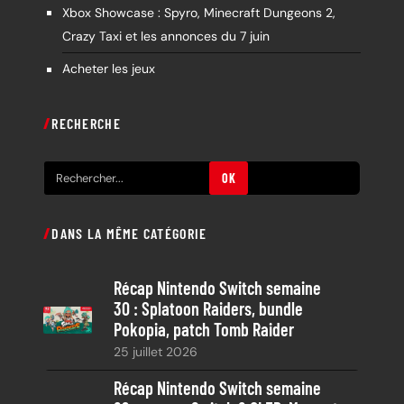
Xbox Showcase : Spyro, Minecraft Dungeons 2,
Crazy Taxi et les annonces du 7 juin
Acheter les jeux
RECHERCHE
R
OK
e
c
DANS LA MÊME CATÉGORIE
h
e
Récap Nintendo Switch semaine
r
30 : Splatoon Raiders, bundle
c
Pokopia, patch Tomb Raider
h
25 juillet 2026
e
Récap Nintendo Switch semaine