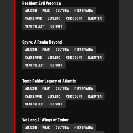
Resident Evil Veronica
AMAZON
FNAC
CULTURA
MICROMANIA
CARREFOUR
LECLERC
CDISCOUNT
RAKUTEN
STARTSELECT
UBISOFT
Spyro: A Realm Beyond
AMAZON
FNAC
CULTURA
MICROMANIA
CARREFOUR
LECLERC
CDISCOUNT
RAKUTEN
STARTSELECT
UBISOFT
Tomb Raider Legacy of Atlantis
AMAZON
FNAC
CULTURA
MICROMANIA
CARREFOUR
LECLERC
CDISCOUNT
RAKUTEN
STARTSELECT
UBISOFT
Wo Long 2: Wings of Ember
AMAZON
FNAC
CULTURA
MICROMANIA