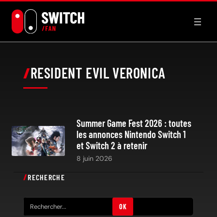
Aller
au
contenu
RESIDENT EVIL VERONICA
Summer Game Fest 2026 : toutes
les annonces Nintendo Switch 1
et Switch 2 à retenir
8 juin 2026
RECHERCHE
R
OK
e