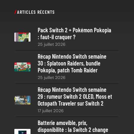
c
ARTICLES RÉCENTS
h
e
Pack Switch 2 + Pokémon Pokopia
r
: faut-il craquer ?
c
25 juillet 2026
h
e
Récap Nintendo Switch semaine
30 : Splatoon Raiders, bundle
Pokopia, patch Tomb Raider
25 juillet 2026
Récap Nintendo Switch semaine
29 : rumeur Switch 2 OLED, Moss et
Octopath Traveler sur Switch 2
17 juillet 2026
Batterie amovible, prix,
disponibilité : la Switch 2 change