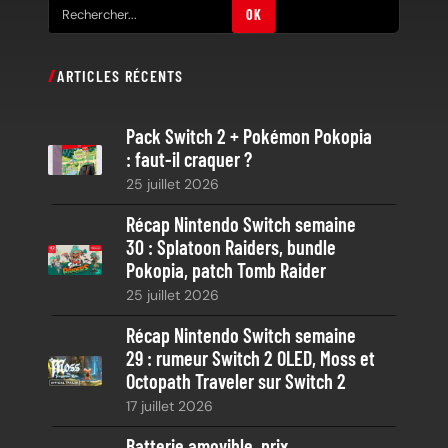
R
OK
e
c
ARTICLES RÉCENTS
h
e
Pack Switch 2 + Pokémon Pokopia
r
: faut-il craquer ?
c
25 juillet 2026
h
e
Récap Nintendo Switch semaine
30 : Splatoon Raiders, bundle
Pokopia, patch Tomb Raider
25 juillet 2026
Récap Nintendo Switch semaine
29 : rumeur Switch 2 OLED, Moss et
Octopath Traveler sur Switch 2
17 juillet 2026
Batterie amovible, prix,