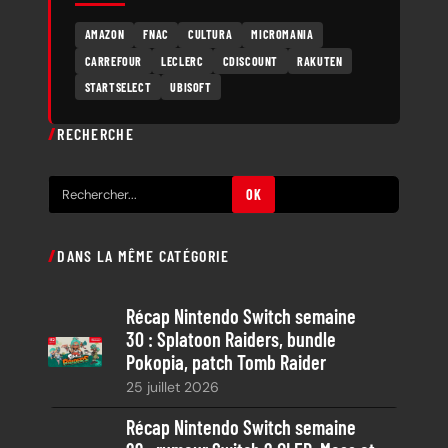
AMAZON
FNAC
CULTURA
MICROMANIA
CARREFOUR
LECLERC
CDISCOUNT
RAKUTEN
STARTSELECT
UBISOFT
RECHERCHE
R
OK
e
c
DANS LA MÊME CATÉGORIE
h
e
Récap Nintendo Switch semaine
r
30 : Splatoon Raiders, bundle
c
Pokopia, patch Tomb Raider
h
25 juillet 2026
e
Récap Nintendo Switch semaine