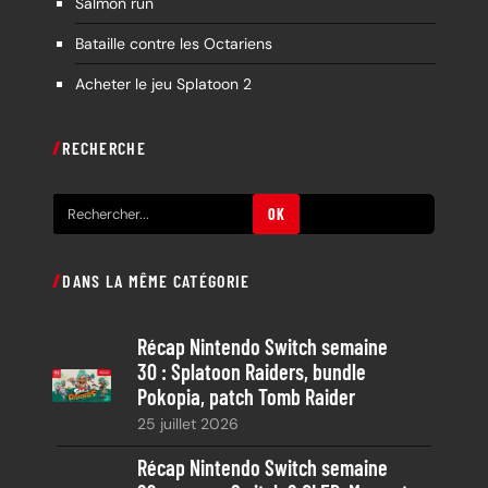
Salmon run
Bataille contre les Octariens
Acheter le jeu Splatoon 2
RECHERCHE
R
OK
e
c
DANS LA MÊME CATÉGORIE
h
e
Récap Nintendo Switch semaine
r
30 : Splatoon Raiders, bundle
c
Pokopia, patch Tomb Raider
h
25 juillet 2026
e
Récap Nintendo Switch semaine