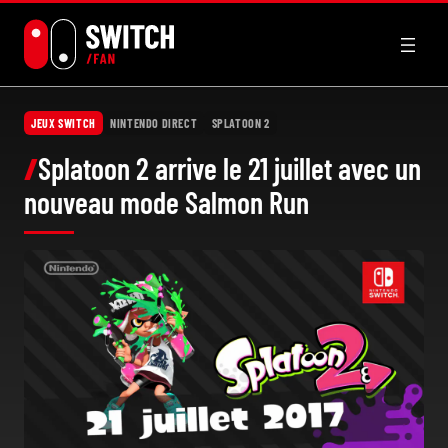
Aller
au
contenu
JEUX SWITCH
NINTENDO DIRECT
SPLATOON 2
Splatoon 2 arrive le 21 juillet avec un
nouveau mode Salmon Run