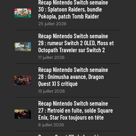
Récap Nintendo Switch semaine
r
30 : Splatoon Raiders, bundle
c
Pokopia, patch Tomb Raider
h
25 juillet 2026
e
Récap Nintendo Switch semaine
29 : rumeur Switch 2 OLED, Moss et
Octopath Traveler sur Switch 2
17 juillet 2026
Récap Nintendo Switch semaine
28 : Onimusha avancé, Dragon
Quest XI S critiqué
13 juillet 2026
Récap Nintendo Switch semaine
27 : Metroid en fuite, solde Square
Enix, Star Fox toujours en tête
6 juillet 2026