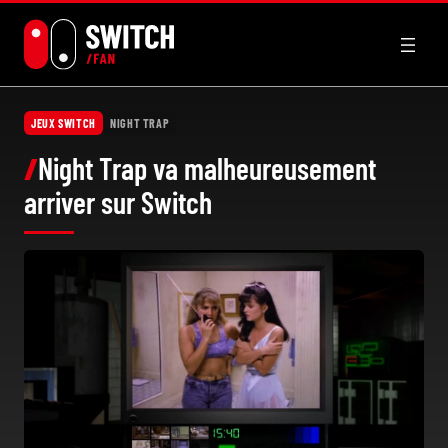
Aller
au
contenu
JEUX SWITCH
NIGHT TRAP
Night Trap va malheureusement
arriver sur Switch