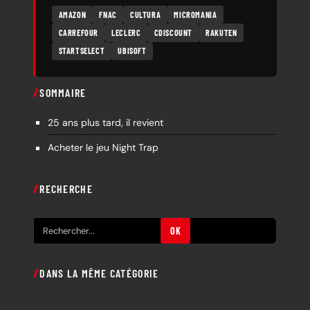
AMAZON
FNAC
CULTURA
MICROMANIA
CARREFOUR
LECLERC
CDISCOUNT
RAKUTEN
STARTSELECT
UBISOFT
SOMMAIRE
25 ans plus tard, il revient
Acheter le jeu Night Trap
RECHERCHE
R
OK
e
c
DANS LA MÊME CATÉGORIE
h
e