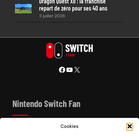
Dragon Quest XII : la franchise
repart de zéro pour ses 40 ans
3 juillet 2026
Facebook
YouTube
X
Nintendo Switch Fan
Cookies
Depuis 2017, Nintendo Switch Fan est un site de
référence sur l’univers de la console hybride Nintendo