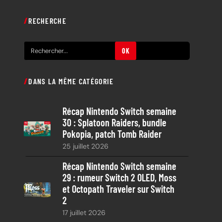
RECHERCHE
R
OK
e
c
DANS LA MÊME CATÉGORIE
h
e
Récap Nintendo Switch semaine
r
30 : Splatoon Raiders, bundle
c
Pokopia, patch Tomb Raider
h
25 juillet 2026
e
Récap Nintendo Switch semaine
29 : rumeur Switch 2 OLED, Moss
et Octopath Traveler sur Switch
2
17 juillet 2026