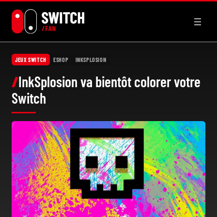
Aller
au
contenu
JEUX SWITCH
ESHOP
INKSPLOSION
InkSplosion va bientôt colorer votre
Switch