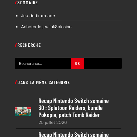
SOMMAIRE
Jeu de tir arcade
Acheter le jeu InkSplosion
RECHERCHE
R
OK
e
c
DANS LA MÊME CATÉGORIE
h
e
Récap Nintendo Switch semaine
r
30 : Splatoon Raiders, bundle
c
Pokopia, patch Tomb Raider
h
25 juillet 2026
e
Récap Nintendo Switch semaine