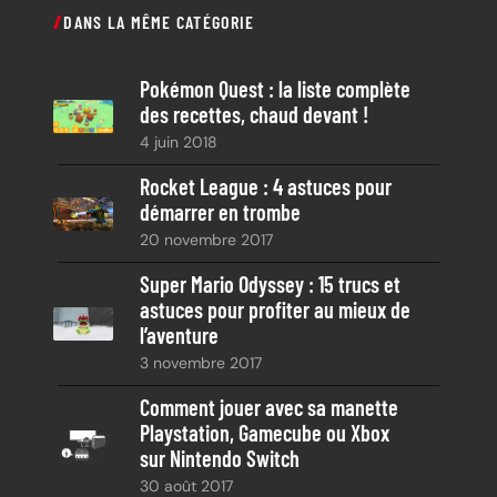
c
DANS LA MÊME CATÉGORIE
h
e
Pokémon Quest : la liste complète
r
des recettes, chaud devant !
c
4 juin 2018
h
e
Rocket League : 4 astuces pour
démarrer en trombe
20 novembre 2017
Super Mario Odyssey : 15 trucs et
astuces pour profiter au mieux de
l’aventure
3 novembre 2017
Comment jouer avec sa manette
Playstation, Gamecube ou Xbox
sur Nintendo Switch
30 août 2017