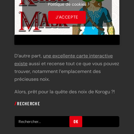
Politique de cookies
J’ACCEPTE
D’autre part,
une excellente carte interactive
existe
aussi et recense tout ce que vous pouvez
trouver, notamment l’emplacement des
précieuses noix.
Alors, prêt pour la quête des noix de Korogu ?!
RECHERCHE
R
OK
e