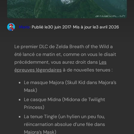
Mario
· Publié le
30 juin 2017
· Mis à jour le
3 avril 2026
Le premier DLC de Zelda Breath of the Wild a
été lancé ce matin et, comme on vous le disait
précédemment, vous aurez droit dans
Les
épreuves légendaires
à de nouvelles tenues :
Le masque Majora (Skull Kid dans Majora’s
Mask)
Le casque Midna (Midona de Twilight
Princess)
La tenue Tingle (un hylien un peu fou,
réincarnation absolue d’une fée dans
Majora’s Mask)