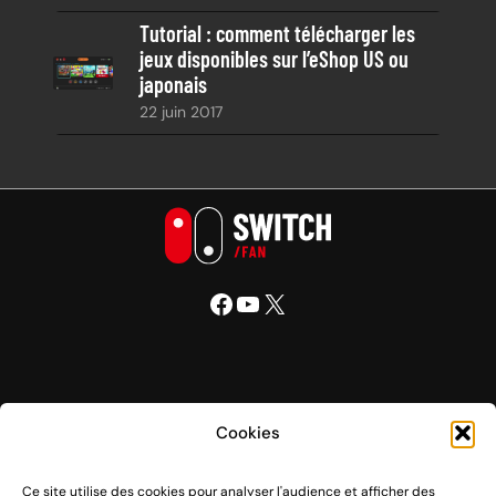
Tutorial : comment télécharger les
jeux disponibles sur l’eShop US ou
japonais
22 juin 2017
Facebook
YouTube
X
Nintendo Switch Fan
Cookies
Ce site utilise des cookies pour analyser l'audience et afficher des