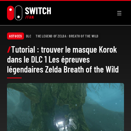
Aller
au
contenu
ASTUCES
DLC
THE LEGEND OF ZELDA : BREATH OF THE WILD
Tutorial : trouver le masque Korok
dans le DLC 1 Les épreuves
légendaires Zelda Breath of the Wild