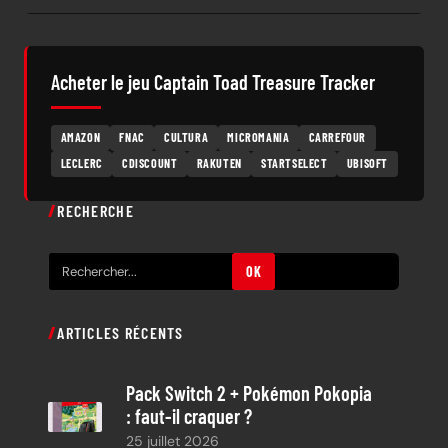
Acheter le jeu Captain Toad Treasure Tracker
AMAZON
FNAC
CULTURA
MICROMANIA
CARREFOUR
LECLERC
CDISCOUNT
RAKUTEN
STARTSELECT
UBISOFT
RECHERCHE
R
OK
e
c
ARTICLES RÉCENTS
h
e
Pack Switch 2 + Pokémon Pokopia
r
: faut-il craquer ?
c
25 juillet 2026
h