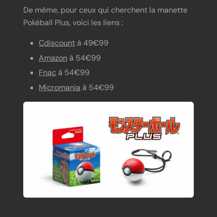
De même, pour ceux qui cherchent la manette
Pokéball Plus, voici les liens :
Cdiscount
à 49€99
Amazon
à 54€99
Fnac
à 54€99
Micromania
à 54€99