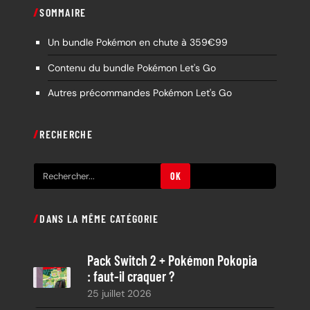
SOMMAIRE
Un bundle Pokémon en chute à 359€99
Contenu du bundle Pokémon Let's Go
Autres précommandes Pokémon Let's Go
RECHERCHE
R
OK
e
c
DANS LA MÊME CATÉGORIE
h
e
Pack Switch 2 + Pokémon Pokopia
r
: faut-il craquer ?
c
25 juillet 2026
h