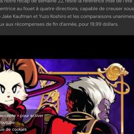
 notre récap de semaine 22, reste la référence indé de l’été
ventrice au fouet à quatre directions, capable de creuser sous
e Jake Kaufman et Yuzo Koshiro et les comparaisons unanimes
ux aux récompenses de fin d’année, pour 19,99 dollars.
’accepte » pour activer
Youtube
que de cookies