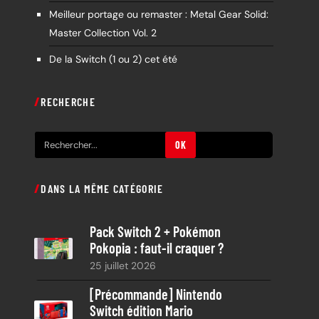
Meilleur portage ou remaster : Metal Gear Solid:
Master Collection Vol. 2
De la Switch (1 ou 2) cet été
RECHERCHE
R
OK
e
c
DANS LA MÊME CATÉGORIE
h
e
Pack Switch 2 + Pokémon
r
Pokopia : faut-il craquer ?
c
25 juillet 2026
h
e
[Précommande] Nintendo
Switch édition Mario