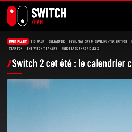
Aller
au
contenu
BONS PLANS
BIG WALK
DELTARUNE
DEVIL MAY CRY 5: DEVIL HUNTER EDITION
STAR FOX
THE WITCH’S BAKERY
XENOBLADE CHRONICLES 2
Switch 2 cet été : le calendrier 