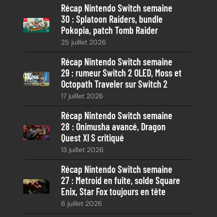
Récap Nintendo Switch semaine
r
30 : Splatoon Raiders, bundle
c
Pokopia, patch Tomb Raider
h
25 juillet 2026
e
Récap Nintendo Switch semaine
29 : rumeur Switch 2 OLED, Moss et
Octopath Traveler sur Switch 2
17 juillet 2026
Récap Nintendo Switch semaine
28 : Onimusha avancé, Dragon
Quest XI S critiqué
13 juillet 2026
Récap Nintendo Switch semaine
27 : Metroid en fuite, solde Square
Enix, Star Fox toujours en tête
6 juillet 2026