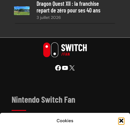
Dragon Quest XII : la franchise
repart de zéro pour ses 40 ans
3 juillet 2026
Facebook
YouTube
X
Nintendo Switch Fan
Cookies
Depuis 2017, Nintendo Switch Fan est un site de
référence sur l’univers de la console hybride Nintendo