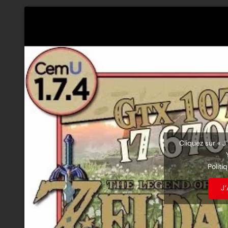
Cliquez sur « J
Politi
J