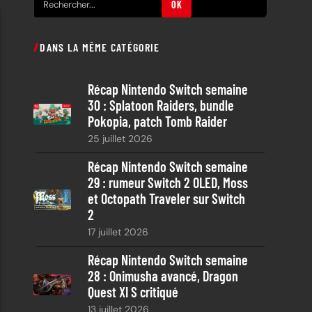
OK
e
c
DANS LA MÊME CATÉGORIE
h
e
Récap Nintendo Switch semaine
r
30 : Splatoon Raiders, bundle
c
Pokopia, patch Tomb Raider
h
25 juillet 2026
e
Récap Nintendo Switch semaine
29 : rumeur Switch 2 OLED, Moss
et Octopath Traveler sur Switch
2
17 juillet 2026
Récap Nintendo Switch semaine
28 : Onimusha avancé, Dragon
Quest XI S critiqué
13 juillet 2026