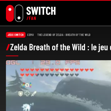
Aller
au
contenu
JEUX SWITCH
CEMU
THE LEGEND OF ZELDA : BREATH OF THE WILD
Zelda Breath of the Wild : le je