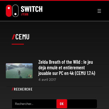
Aller
au
contenu
CEMU
Zelda Breath of the Wild : le jeu
déjà émulé et entièrement
jouable sur PC en 4k (CEMU 1.7.4)
4 avril 2017
RECHERCHE
R
OK
e