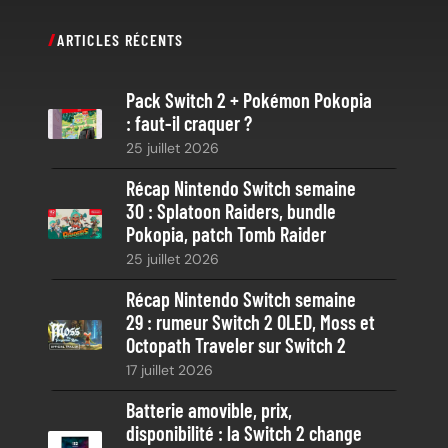
c
ARTICLES RÉCENTS
h
e
Pack Switch 2 + Pokémon Pokopia
r
: faut-il craquer ?
c
25 juillet 2026
h
e
Récap Nintendo Switch semaine
30 : Splatoon Raiders, bundle
Pokopia, patch Tomb Raider
25 juillet 2026
Récap Nintendo Switch semaine
29 : rumeur Switch 2 OLED, Moss et
Octopath Traveler sur Switch 2
17 juillet 2026
Batterie amovible, prix,
disponibilité : la Switch 2 change