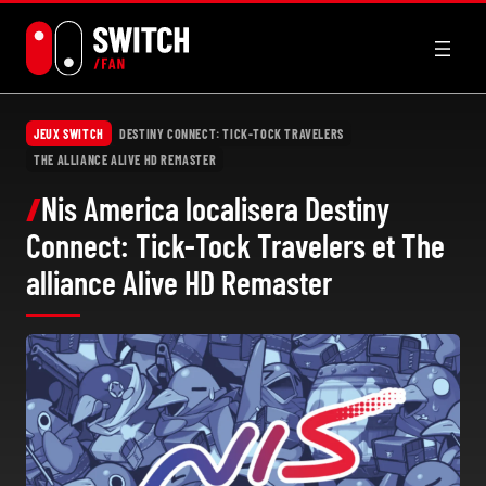
Aller
au
contenu
JEUX SWITCH
DESTINY CONNECT: TICK-TOCK TRAVELERS
THE ALLIANCE ALIVE HD REMASTER
Nis America localisera Destiny
Connect: Tick-Tock Travelers et The
alliance Alive HD Remaster