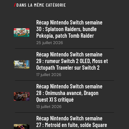
DANS LA MÊME CATÉGORIE
h
e
Récap Nintendo Switch semaine
r
30 : Splatoon Raiders, bundle
c
Pokopia, patch Tomb Raider
h
25 juillet 2026
e
Récap Nintendo Switch semaine
29 : rumeur Switch 2 OLED, Moss et
Octopath Traveler sur Switch 2
17 juillet 2026
Récap Nintendo Switch semaine
28 : Onimusha avancé, Dragon
Quest XI S critiqué
13 juillet 2026
Récap Nintendo Switch semaine
27 : Metroid en fuite, solde Square