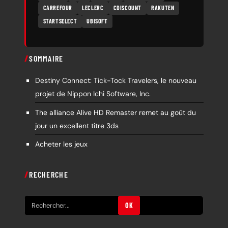
CARREFOUR
LECLERC
CDISCOUNT
RAKUTEN
STARTSELECT
UBISOFT
SOMMAIRE
Destiny Connect: Tick-Tock Travelers, le nouveau
projet de Nippon Ichi Software, Inc.
The alliance Alive HD Remaster remet au goût du
jour un excellent titre 3ds
Acheter les jeux
RECHERCHE
R
OK
e
c