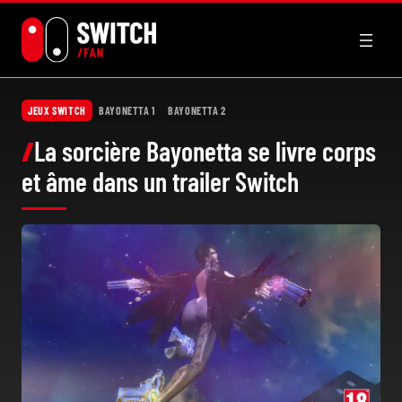
Aller
au
contenu
JEUX SWITCH
BAYONETTA 1
BAYONETTA 2
La sorcière Bayonetta se livre corps
et âme dans un trailer Switch