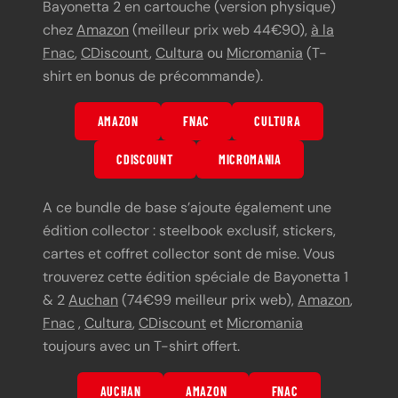
Bayonetta 2 en cartouche (version physique)
chez
Amazon
(meilleur prix web 44€90),
à la
Fnac
,
CDiscount
,
Cultura
ou
Micromania
(T-
shirt en bonus de précommande).
AMAZON
FNAC
CULTURA
CDISCOUNT
MICROMANIA
A ce bundle de base s’ajoute également une
édition collector : steelbook exclusif, stickers,
cartes et coffret collector sont de mise. Vous
trouverez cette édition spéciale de Bayonetta 1
& 2
Auchan
(74€99 meilleur prix web),
Amazon
,
Fnac
,
Cultura
,
CDiscount
et
Micromania
toujours avec un T-shirt offert.
AUCHAN
AMAZON
FNAC