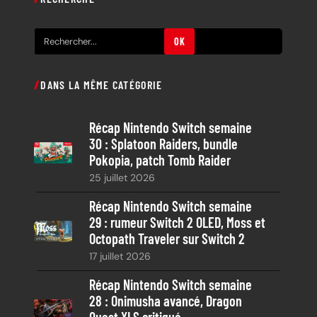
R
OK
e
c
DANS LA MÊME CATÉGORIE
h
e
Récap Nintendo Switch semaine
r
30 : Splatoon Raiders, bundle
c
Pokopia, patch Tomb Raider
h
25 juillet 2026
e
Récap Nintendo Switch semaine
29 : rumeur Switch 2 OLED, Moss et
Octopath Traveler sur Switch 2
17 juillet 2026
Récap Nintendo Switch semaine
28 : Onimusha avancé, Dragon
Quest XI S critiqué