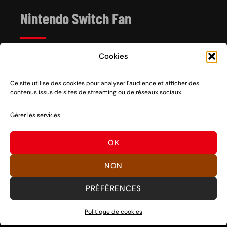
Nintendo Switch Fan
Cookies
Depuis 2017, Nintendo Switch Fan est un site de
référence sur l’univers de la console hybride Nintendo
Switch 1 et 2, sortie le 3 mars 2017.
Ce site utilise des cookies pour analyser l'audience et afficher des
contenus issus de sites de streaming ou de réseaux sociaux.
Vous voulez nous soutenir ? Rien de plus facile, des
partages sociaux aux clics sur nos liens en passant par
Gérer les services
des dons, découvrez
comment nous aider
à pérenniser
notre activité ou
nous faire un don
.
OK
Bons jeux !
NON
PRÉFÉRENCES
©
SWITCH FAN
Politique de cookies