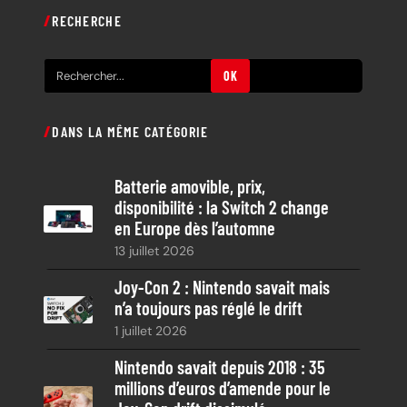
RECHERCHE
R
OK
e
c
DANS LA MÊME CATÉGORIE
h
e
Batterie amovible, prix,
r
disponibilité : la Switch 2 change
c
en Europe dès l’automne
h
13 juillet 2026
e
Joy-Con 2 : Nintendo savait mais
n’a toujours pas réglé le drift
1 juillet 2026
Nintendo savait depuis 2018 : 35
millions d’euros d’amende pour le