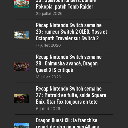
c
Pokopia, patch Tomb Raider
h
25 juillet 2026
e
Récap Nintendo Switch semaine
29 : rumeur Switch 2 OLED, Moss et
Octopath Traveler sur Switch 2
17 juillet 2026
Récap Nintendo Switch semaine
28 : Onimusha avancé, Dragon
Quest XI S critiqué
13 juillet 2026
Récap Nintendo Switch semaine
27 : Metroid en fuite, solde Square
Enix, Star Fox toujours en tête
6 juillet 2026
Dragon Quest XII : la franchise
repart de zéro pour ses 40 ans