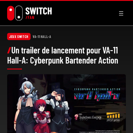
Aller
au
contenu
JEUX SWITCH
VA-11 HALL-A
Un trailer de lancement pour VA-11
Hall-A: Cyberpunk Bartender Action