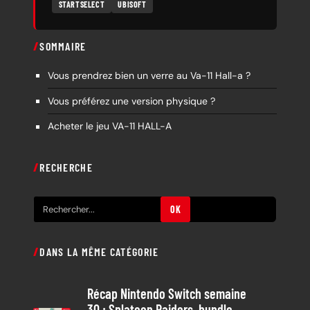
STARTSELECT
UBISOFT
SOMMAIRE
Vous prendrez bien un verre au Va-11 Hall-a ?
Vous préférez une version physique ?
Acheter le jeu VA-11 HALL-A
RECHERCHE
R
OK
e
c
DANS LA MÊME CATÉGORIE
h
e
Récap Nintendo Switch semaine
r
30 : Splatoon Raiders, bundle