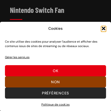
Nintendo Switch Fan
Cookies
Depuis 2017, Nintendo Switch Fan est un site de
référence sur l’univers de la console hybride Nintendo
Switch 1 et 2, sortie le 3 mars 2017.
Ce site utilise des cookies pour analyser l'audience et afficher des
contenus issus de sites de streaming ou de réseaux sociaux.
Vous voulez nous soutenir ? Rien de plus facile, des
partages sociaux aux clics sur nos liens en passant par
Gérer les services
des dons, découvrez
comment nous aider
à pérenniser
notre activité ou
nous faire un don
.
OK
Bons jeux !
NON
PRÉFÉRENCES
©
SWITCH FAN
Politique de cookies