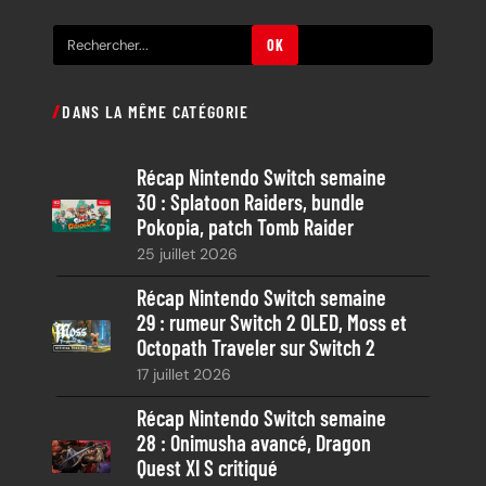
R
OK
e
c
DANS LA MÊME CATÉGORIE
h
e
Récap Nintendo Switch semaine
r
30 : Splatoon Raiders, bundle
c
Pokopia, patch Tomb Raider
h
25 juillet 2026
e
Récap Nintendo Switch semaine
29 : rumeur Switch 2 OLED, Moss et
Octopath Traveler sur Switch 2
17 juillet 2026
Récap Nintendo Switch semaine
28 : Onimusha avancé, Dragon
Quest XI S critiqué