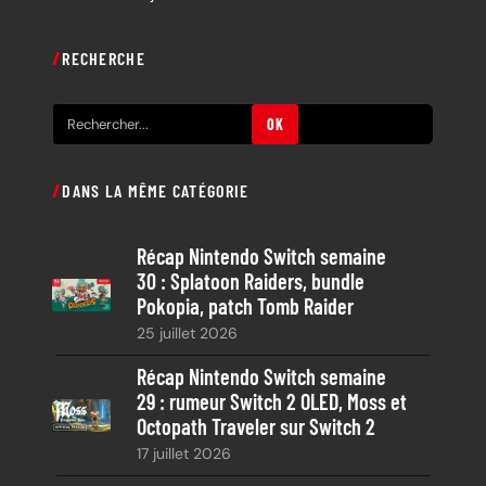
RECHERCHE
R
OK
e
c
DANS LA MÊME CATÉGORIE
h
e
Récap Nintendo Switch semaine
r
30 : Splatoon Raiders, bundle
c
Pokopia, patch Tomb Raider
h
25 juillet 2026
e
Récap Nintendo Switch semaine
29 : rumeur Switch 2 OLED, Moss et
Octopath Traveler sur Switch 2
17 juillet 2026