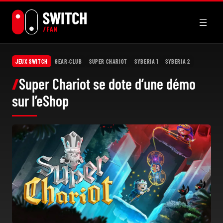
Aller
au
contenu
JEUX SWITCH
GEAR.CLUB
SUPER CHARIOT
SYBERIA 1
SYBERIA 2
Super Chariot se dote d’une démo
sur l’eShop