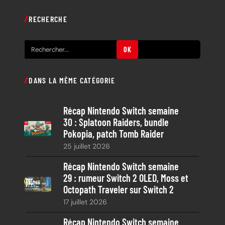
RECHERCHE
R
OK
e
c
DANS LA MÊME CATÉGORIE
h
e
Récap Nintendo Switch semaine
r
30 : Splatoon Raiders, bundle
c
Pokopia, patch Tomb Raider
h
25 juillet 2026
e
Récap Nintendo Switch semaine
29 : rumeur Switch 2 OLED, Moss et
Octopath Traveler sur Switch 2
17 juillet 2026
Récap Nintendo Switch semaine