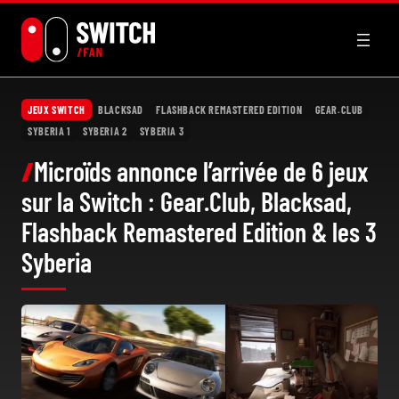
Aller
au
contenu
JEUX SWITCH
BLACKSAD
FLASHBACK REMASTERED EDITION
GEAR.CLUB
SYBERIA 1
SYBERIA 2
SYBERIA 3
Microïds annonce l’arrivée de 6 jeux
sur la Switch : Gear.Club, Blacksad,
Flashback Remastered Edition & les 3
Syberia