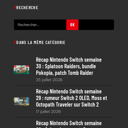
RECHERCHE
R
OK
e
c
DANS LA MÊME CATÉGORIE
h
e
Récap Nintendo Switch semaine
r
30 : Splatoon Raiders, bundle
c
Pokopia, patch Tomb Raider
h
25 juillet 2026
e
Récap Nintendo Switch semaine
29 : rumeur Switch 2 OLED, Moss et
Octopath Traveler sur Switch 2
17 juillet 2026
Récap Nintendo Switch semaine