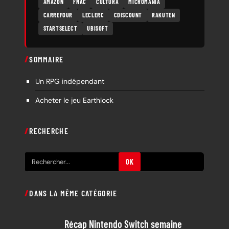
AMAZON
FNAC
CULTURA
MICROMANIA
CARREFOUR
LECLERC
CDISCOUNT
RAKUTEN
STARTSELECT
UBISOFT
SOMMAIRE
Un RPG indépendant
Acheter le jeu Earthlock
RECHERCHE
R
OK
e
c
DANS LA MÊME CATÉGORIE
h
e
Récap Nintendo Switch semaine
r