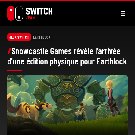
Aller
au
contenu
JEUX SWITCH
EARTHLOCK
Snowcastle Games ‏révèle l’arrivée
d’une édition physique pour Earthlock