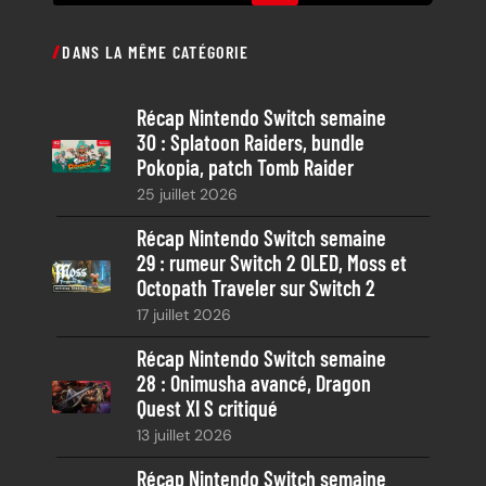
e
c
DANS LA MÊME CATÉGORIE
h
e
Récap Nintendo Switch semaine
r
30 : Splatoon Raiders, bundle
c
Pokopia, patch Tomb Raider
h
25 juillet 2026
e
Récap Nintendo Switch semaine
29 : rumeur Switch 2 OLED, Moss et
Octopath Traveler sur Switch 2
17 juillet 2026
Récap Nintendo Switch semaine
28 : Onimusha avancé, Dragon
Quest XI S critiqué
13 juillet 2026
Récap Nintendo Switch semaine