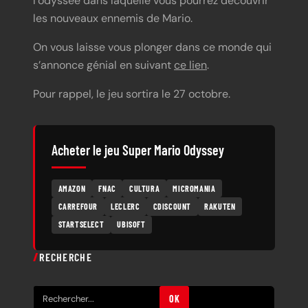
l’odyssée dans laquelle vous pourrez découvrir
les nouveaux ennemis de Mario.
On vous laisse vous plonger dans ce monde qui
s’annonce génial en suivant
ce lien
.
Pour rappel, le jeu sortira le 27 octobre.
Acheter le jeu Super Mario Odyssey
AMAZON
FNAC
CULTURA
MICROMANIA
CARREFOUR
LECLERC
CDISCOUNT
RAKUTEN
STARTSELECT
UBISOFT
RECHERCHE
R
OK