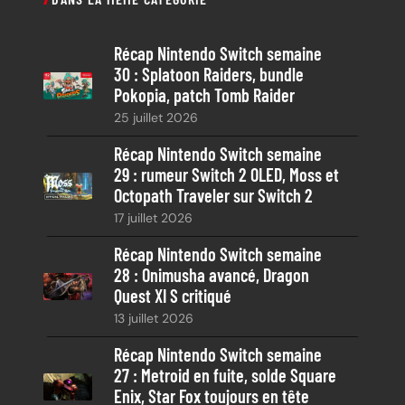
h
e
Récap Nintendo Switch semaine
r
30 : Splatoon Raiders, bundle
c
Pokopia, patch Tomb Raider
h
25 juillet 2026
e
Récap Nintendo Switch semaine
29 : rumeur Switch 2 OLED, Moss et
Octopath Traveler sur Switch 2
17 juillet 2026
Récap Nintendo Switch semaine
28 : Onimusha avancé, Dragon
Quest XI S critiqué
13 juillet 2026
Récap Nintendo Switch semaine
27 : Metroid en fuite, solde Square
Enix, Star Fox toujours en tête