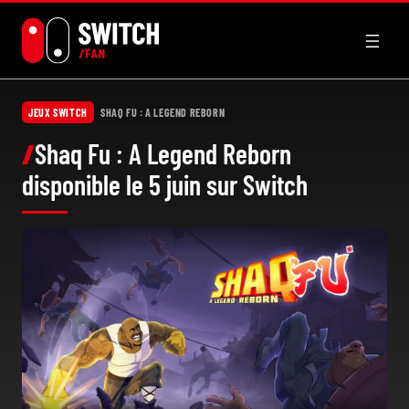
Aller
au
contenu
JEUX SWITCH
SHAQ FU : A LEGEND REBORN
Shaq Fu : A Legend Reborn
disponible le 5 juin sur Switch