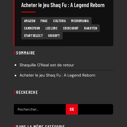
Acheter le jeu Shaq Fu : A Legend Reborn
AMAZON
FNAC
CULTURA
MICROMANIA
CARREFOUR
LECLERC
CDISCOUNT
RAKUTEN
STARTSELECT
UBISOFT
SOMMAIRE
Shaquille O'Neal est de retour
Acheter le jeu Shaq Fu : A Legend Reborn
RECHERCHE
R
OK
e
c
DANS LA MÊME CATÉGORIE