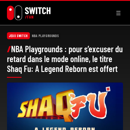
Aller
au
contenu
JEUX SWITCH
NBA PLAYGROUNDS
NBA Playgrounds : pour s’excuser du
retard dans le mode online, le titre
Shaq Fu: A Legend Reborn est offert