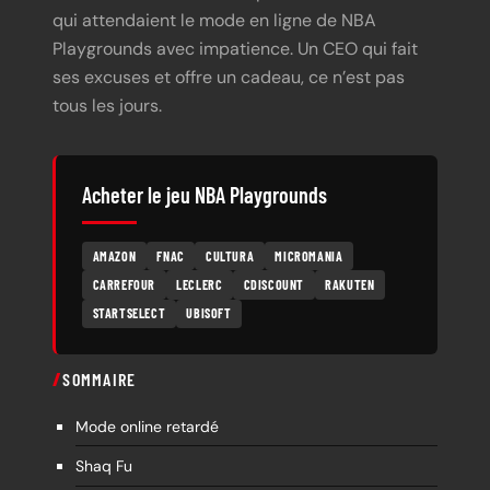
qui attendaient le mode en ligne de NBA
Playgrounds avec impatience. Un CEO qui fait
ses excuses et offre un cadeau, ce n’est pas
tous les jours.
Acheter le jeu NBA Playgrounds
AMAZON
FNAC
CULTURA
MICROMANIA
CARREFOUR
LECLERC
CDISCOUNT
RAKUTEN
STARTSELECT
UBISOFT
SOMMAIRE
Mode online retardé
Shaq Fu