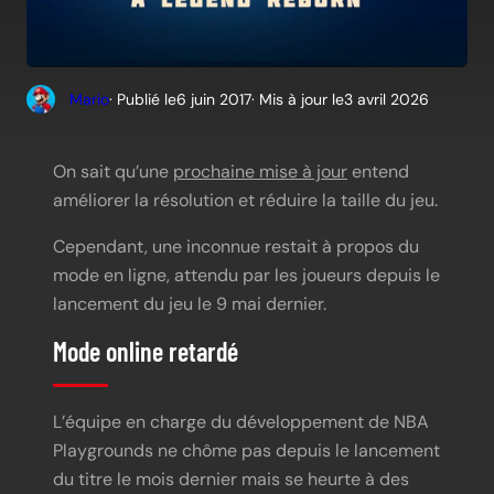
Mario
· Publié le
6 juin 2017
· Mis à jour le
3 avril 2026
On sait qu’une
prochaine mise à jour
entend
améliorer la résolution et réduire la taille du jeu.
Cependant, une inconnue restait à propos du
mode en ligne, attendu par les joueurs depuis le
lancement du jeu le 9 mai dernier.
Mode online retardé
L’équipe en charge du développement de NBA
Playgrounds ne chôme pas depuis le lancement
du titre le mois dernier mais se heurte à des