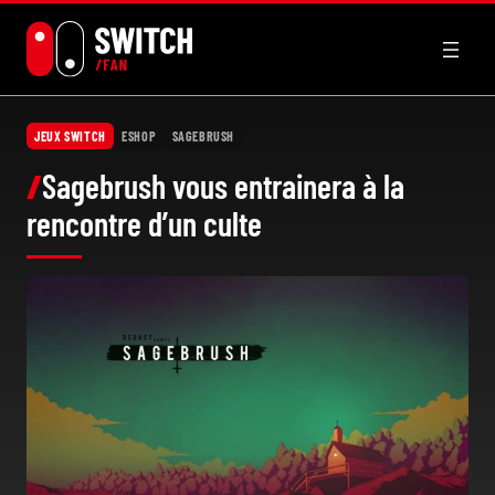
Aller
au
contenu
JEUX SWITCH
ESHOP
SAGEBRUSH
Sagebrush vous entrainera à la
rencontre d’un culte