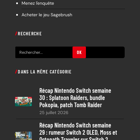
Menez l'enquête
Acheter le jeu Sagebrush
RECHERCHE
R
OK
e
c
DANS LA MÊME CATÉGORIE
h
e
Récap Nintendo Switch semaine
r
30 : Splatoon Raiders, bundle
c
Pokopia, patch Tomb Raider
h
25 juillet 2026
e
Récap Nintendo Switch semaine
29 : rumeur Switch 2 OLED, Moss et
Octopath Traveler sur Switch 2